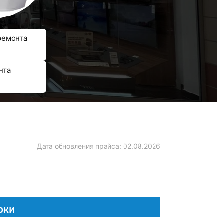
ремонта
нта
Дата обновления прайса:
02.08.2026
оки