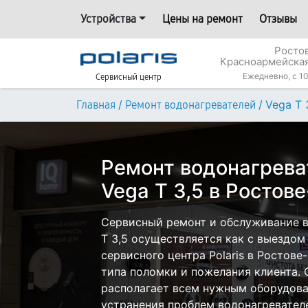
Устройства
Цены на ремонт
Отзывы
Росто
Красноармейская
Ежедневно, с 10
Сервисный центр
/
/
Vega T 
Главная
Ремонт водонагревателей
Ремонт водонагреват
Vega T 3,5 в Ростов
Сервисный ремонт и обслуживание во
T 3,5 осуществляется как с выездом 
сервисного центра Polaris в Ростове
типа поломки и пожелания клиента.
располагает всем нужным оборудова
устранения проблем водонагревателей