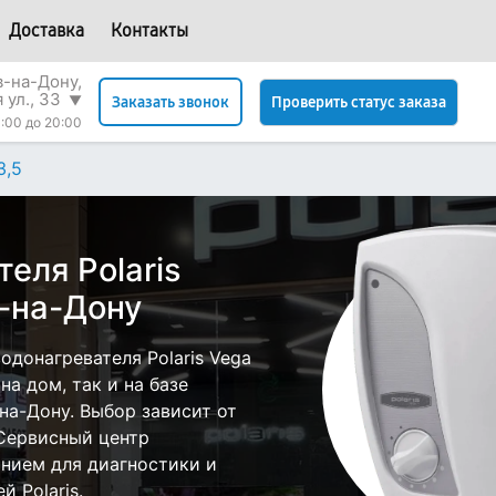
Доставка
Контакты
в-на-Дону,
 ул., 33
▼
Проверить статус заказа
Заказать звонок
:00 до 20:00
3,5
еля Polaris
е-на-Дону
донагревателя Polaris Vega
на дом, так и на базе
-на-Дону. Выбор зависит от
 Сервисный центр
нием для диагностики и
 Polaris.