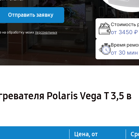
Отправить заявку
Стоимость 
от 3450 ₽
е на обработку моих
персональных
Время ремо
от 30 мин
евателя Polaris Vega T 3,5 в
Цена, от
Ср