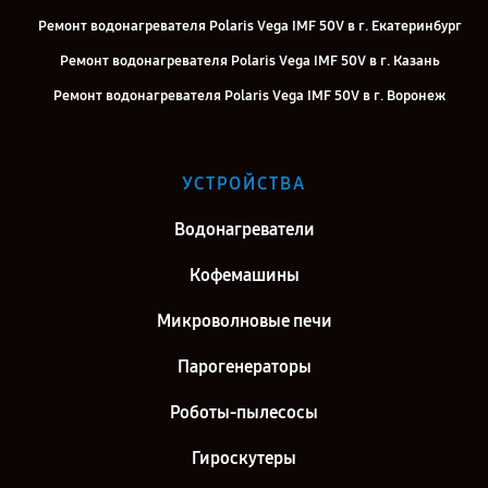
Ремонт водонагревателя Polaris Vega IMF 50V в г. Екатеринбург
Ремонт водонагревателя Polaris Vega IMF 50V в г. Казань
Ремонт водонагревателя Polaris Vega IMF 50V в г. Воронеж
Ремонт водонагревателя Polaris Vega IMF 50V в г. Саратов
Ремонт водонагревателя Polaris Vega IMF 50V в г. Самара
УСТРОЙСТВА
Ремонт водонагревателя Polaris Vega IMF 50V в г. Киров
Водонагреватели
Ремонт водонагревателя Polaris Vega IMF 50V в г. Москва
Ремонт водонагревателя Polaris Vega IMF 50V в г. Санкт-
Кофемашины
Петербург
Микроволновые печи
Парогенераторы
Роботы-пылесосы
Гироскутеры